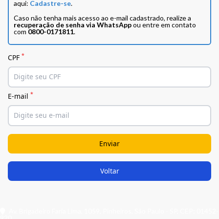
aqui:
Cadastre-se
.
Caso não tenha mais acesso ao e-mail cadastrado, realize a
recuperação de senha via WhatsApp
ou entre em contato
com
0800-0171811
.
*
CPF
*
E-mail
Av. Brigadeiro Faria Lima, 1059, Pinheiros, São Paulo - SP, CEP: 01452-
920